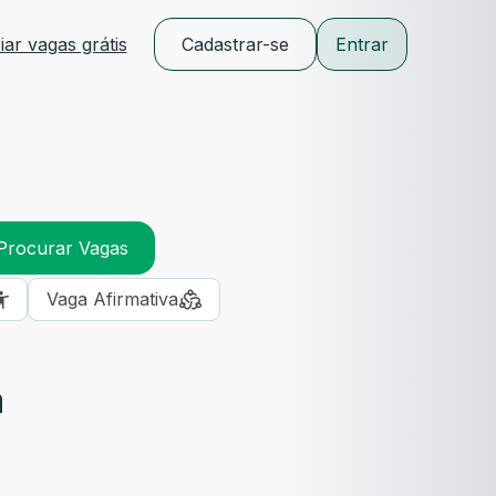
ar vagas grátis
Cadastrar-se
Entrar
Procurar Vagas
Vaga Afirmativa
m