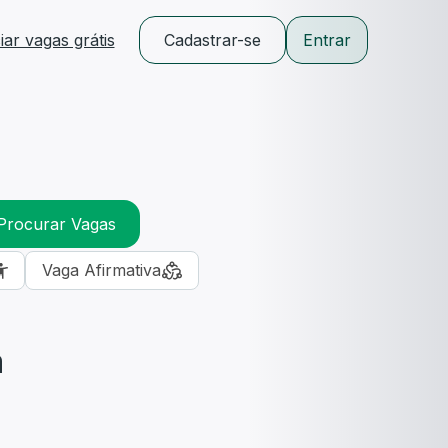
ar vagas grátis
Cadastrar-se
Entrar
Procurar Vagas
Vaga Afirmativa
m