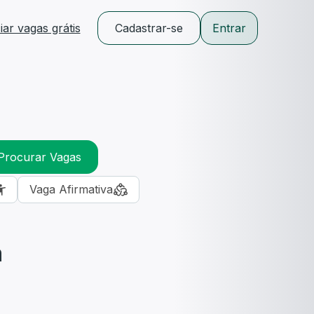
ar vagas grátis
Cadastrar-se
Entrar
Procurar Vagas
Vaga Afirmativa
m