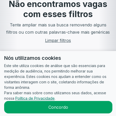
Não encontramos vagas
com esses filtros
Tente ampliar mais sua busca removendo alguns
filtros ou com outras palavras-chave mais genéricas
Limpar filtros
Nós utilizamos cookies
Este site utiliza cookies de análise que são essenciais para
medição de audiência, nos permitindo melhorar sua
experiência. Estes cookies nos ajudam a entender como os
visitantes interagem com o site, coletando informações de
forma anônima.
Para saber mais sobre como utilizamos seus dados, acesse
Guia do
Para
Política de
Termos
ATS
nossa
Política de Privacidade
.
Candidato
empresas
Privacidade
de uso
©
2026
CandidataAI
Concordo