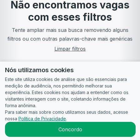
Não encontramos vagas
com esses filtros
Tente ampliar mais sua busca removendo alguns
filtros ou com outras palavras-chave mais genéricas
Limpar filtros
Nós utilizamos cookies
Este site utiliza cookies de análise que são essenciais para
medição de audiência, nos permitindo melhorar sua
experiência. Estes cookies nos ajudam a entender como os
visitantes interagem com o site, coletando informações de
forma anônima.
Para saber mais sobre como utilizamos seus dados, acesse
Guia do
Para
Política de
Termos
ATS
nossa
Política de Privacidade
.
Candidato
empresas
Privacidade
de uso
©
2026
CandidataAI
Concordo