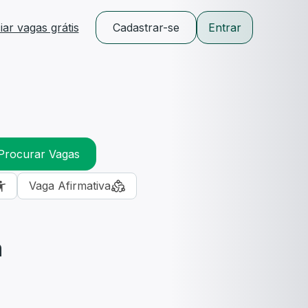
ar vagas grátis
Cadastrar-se
Entrar
Procurar Vagas
Vaga Afirmativa
m