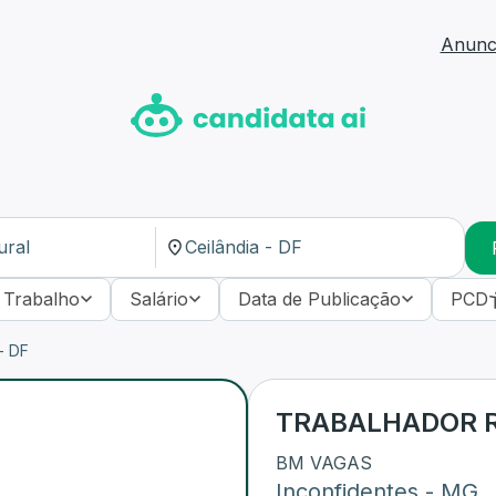
Anunci
 Trabalho
Salário
Data de Publicação
PCD
- DF
TRABALHADOR 
BM VAGAS
Inconfidentes
-
MG