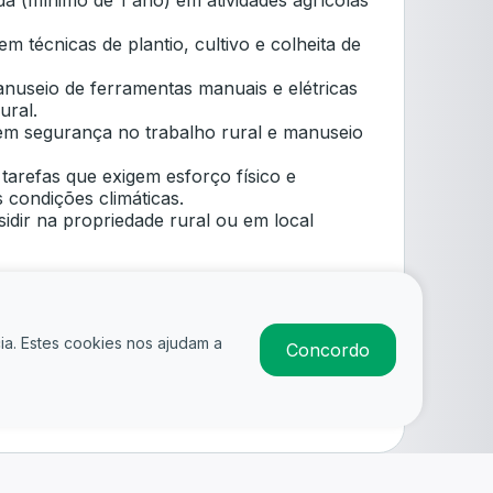
a (mínimo de 1 ano) em atividades agrícolas
m técnicas de plantio, cultivo e colheita de
nuseio de ferramentas manuais e elétricas
ural.
m segurança no trabalho rural e manuseio
 tarefas que exigem esforço físico e
 condições climáticas.
sidir na propriedade rural ou em local
ia. Estes cookies nos ajudam a
Concordo
amentos
os
Candidatar-se
s Práticos