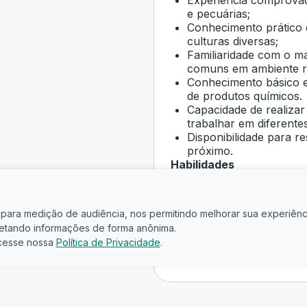
Experiência comprovad
e pecuárias;
Conhecimento prático e
culturas diversas;
Familiaridade com o ma
comuns em ambiente r
Conhecimento básico e
de produtos químicos.
Capacidade de realizar
trabalhar em diferentes
Disponibilidade para re
próximo.
Habilidades
Operação de Tratores
Manejo de Culturas
Pecuária Básica
is para medição de audiência, nos permitindo melhorar sua experiênc
Manutenção de Equip
oletando informações de forma anônima.
Aplicação de Defensiv
cesse nossa
Política de Privacidade
.
Irrigação
Construção Rural
Trabalho em Equipe
Resolução de Problema