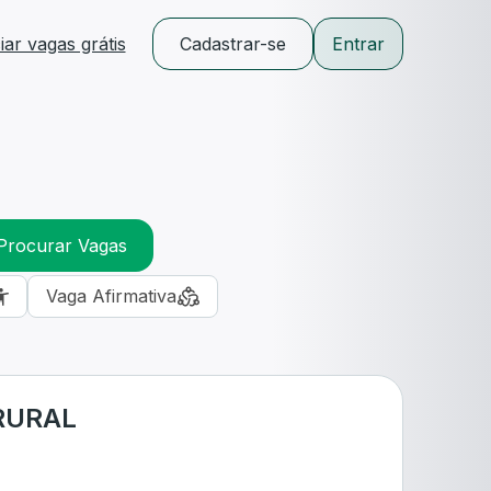
ar vagas grátis
Cadastrar-se
Entrar
Procurar Vagas
Vaga Afirmativa
RURAL