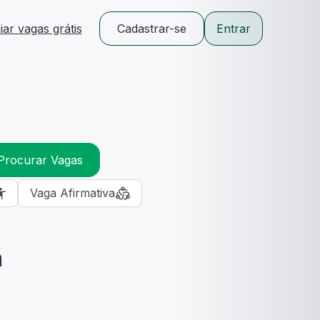
ar vagas grátis
Cadastrar-se
Entrar
Procurar Vagas
Vaga Afirmativa
m