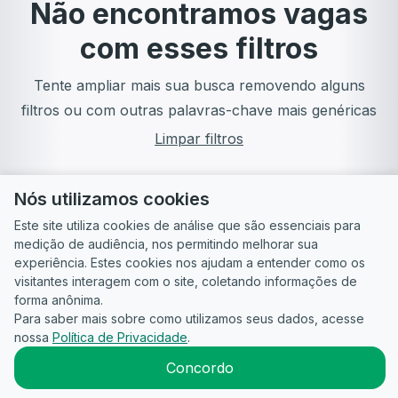
Não encontramos vagas
com esses filtros
Tente ampliar mais sua busca removendo alguns
filtros ou com outras palavras-chave mais genéricas
Limpar filtros
Nós utilizamos cookies
Este site utiliza cookies de análise que são essenciais para
medição de audiência, nos permitindo melhorar sua
experiência. Estes cookies nos ajudam a entender como os
visitantes interagem com o site, coletando informações de
forma anônima.
Para saber mais sobre como utilizamos seus dados, acesse
Guia do
Para
Política de
Termos
ATS
nossa
Política de Privacidade
.
Candidato
empresas
Privacidade
de uso
©
2026
CandidataAI
Concordo