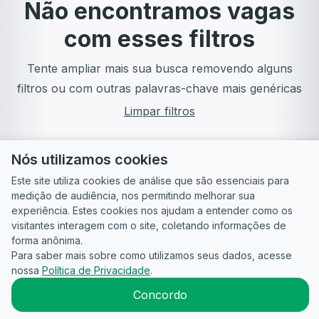
Não encontramos vagas
com esses filtros
Tente ampliar mais sua busca removendo alguns
filtros ou com outras palavras-chave mais genéricas
Limpar filtros
Nós utilizamos cookies
Este site utiliza cookies de análise que são essenciais para
medição de audiência, nos permitindo melhorar sua
experiência. Estes cookies nos ajudam a entender como os
visitantes interagem com o site, coletando informações de
forma anônima.
Para saber mais sobre como utilizamos seus dados, acesse
Guia do
Para
Política de
Termos
ATS
nossa
Política de Privacidade
.
Candidato
empresas
Privacidade
de uso
©
2026
CandidataAI
Concordo