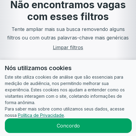
Não encontramos vagas
com esses filtros
Tente ampliar mais sua busca removendo alguns
filtros ou com outras palavras-chave mais genéricas
Limpar filtros
Nós utilizamos cookies
Este site utiliza cookies de análise que são essenciais para
medição de audiência, nos permitindo melhorar sua
experiência. Estes cookies nos ajudam a entender como os
visitantes interagem com o site, coletando informações de
forma anônima.
Para saber mais sobre como utilizamos seus dados, acesse
Guia do
Para
Política de
Termos
ATS
nossa
Política de Privacidade
.
Candidato
empresas
Privacidade
de uso
©
2026
CandidataAI
Concordo