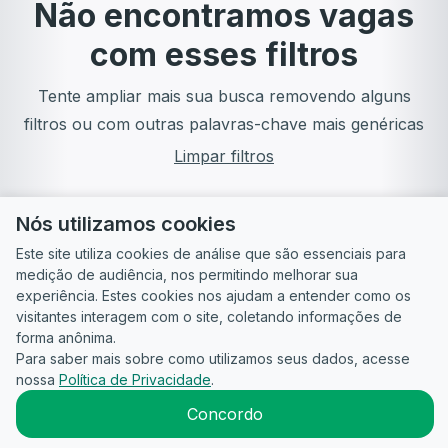
Não encontramos vagas
com esses filtros
Tente ampliar mais sua busca removendo alguns
filtros ou com outras palavras-chave mais genéricas
Limpar filtros
Nós utilizamos cookies
Este site utiliza cookies de análise que são essenciais para
medição de audiência, nos permitindo melhorar sua
experiência. Estes cookies nos ajudam a entender como os
visitantes interagem com o site, coletando informações de
forma anônima.
Para saber mais sobre como utilizamos seus dados, acesse
Guia do
Para
Política de
Termos
ATS
nossa
Política de Privacidade
.
Candidato
empresas
Privacidade
de uso
©
2026
CandidataAI
Concordo